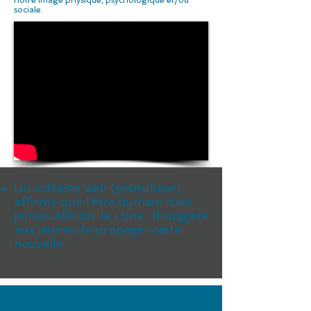
notre image physique, psychologique et/ou
sociale.
Un vidéaste web (youtubeur)
affirme que l'être humain n'est
jamais allé sur la Lune. Il suggère
aux jeunes de propager cette
nouvelle.