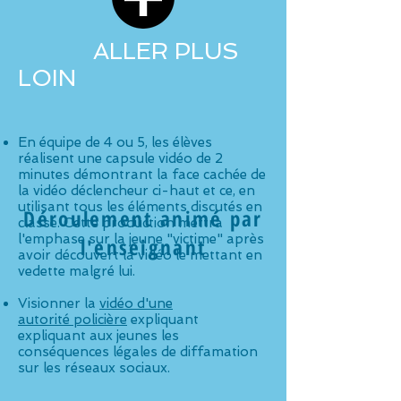
ALLER PLUS
LOIN
E
n équipe de 4 ou 5, les élèves
réalisent une capsule vidéo de 2
minutes démontrant la face cachée de
la vidéo déclencheur ci-haut et ce, en
utilisant tous les éléments discutés en
Déroulement animé par
classe. Cette production mettra
l'emphase sur la jeune "victime" après
l'enseignant
avoir découvert la vidéo le mettant en
vedette malgré lui.
Visionner la
vidéo d'une
autorité policière
expliquant
expliquant aux jeunes les
conséquences légales de diffamation
sur les réseaux sociaux.