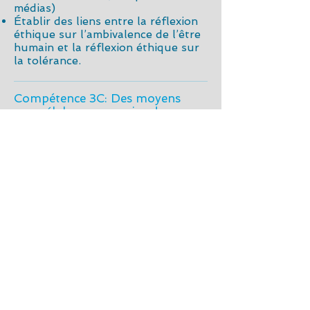
médias)
Établir des liens entre la réflexion
éthique sur l’ambivalence de l’être
humain et la réflexion éthique sur
la tolérance.
Compétence 3C: Des moyens
pour élaborer un point de vue
Prendre appui sur la capacité des
élèves à planifier leur démarche, à
structurer leurs idées ou leurs
arguments ainsi qu’à examiner et à
interroger les types de jugements,
les types de raisonnements ainsi
que des procédés susceptibles
d’entraver le dialogue pour les
amener à :
– interroger divers points de
vue et à évaluer la pertinence,
la cohérence et la suffisance
des éléments qui les
constituent.